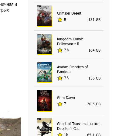
мичная и
стрых
Crimson Desert
131 GB
8
Kingdom Come:
Deliverance II
164 GB
7.8
Avatar: Frontiers of
Pandora
136 GB
7.5
Grim Dawn
20.5 GB
7
Ghost of Tsushima на пк -
Director's Cut
65.1 GB
10