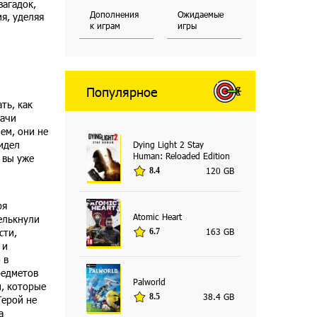
загадок,
Дополнения
Ожидаемые
я, уделяя
к играм
игры
Популярное
ть, как
дачи
ем, они не
видел
Dying Light 2 Stay
Human: Reloaded Edition
 вы уже
120 GB
8.4
ря
Atomic Heart
елькнули
163 GB
сти,
6.7
 и
 в
редметов
Palworld
, которые
38.4 GB
8.5
Герой не
а