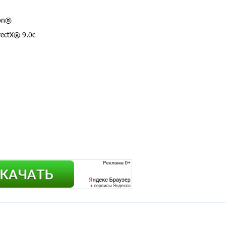
eon®
rectX® 9.0с