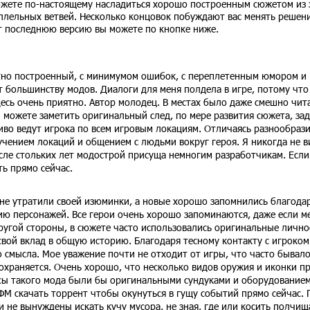
можете по-настоящему насладиться хорошо построенным сюжетом из 
ллельных ветвей. Несколько концовок побуждают вас менять решени
т последнюю версию вы можете по кнопке ниже.
тно построенный, с минимумом ошибок, с переплетенным юмором и
ет большинству модов. Диалоги для меня полдела в игре, потому что
есь очень приятно. Автор молодец. В местах было даже смешно чита
ы можете заметить оригинальный след, по мере развития сюжета, за
иво ведут игрока по всем игровым локациям. Отличаясь разнообрази
зучением локаций и общением с людьми вокруг героя. Я никогда не 
сле стольких лет модострой присуща немногим разработчикам. Если
ть прямо сейчас.
не утратили своей изюминки, а новые хорошо запомнились благода
ю персонажей. Все герои очень хорошо запоминаются, даже если м
угой стороны, в сюжете часто использовались оригинальные лично
 свой вклад в общую историю. Благодаря тесному контакту с игроком
смысла. Мое уважение почти не отходит от игры, что часто бывало
сохраняется. Очень хорошо, что несколько видов оружия и иконки п
сы такого мода были бы оригинальными сундуками и оборудованием
ФМ скачать торрент чтобы окунуться в гущу событий прямо сейчас. 
и не вынуждены искать кучу мусора, не зная, где или косить полчищ