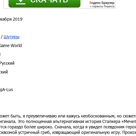
кабря 2019
/
Шутеры
Game World
M
Русский
ский
gA-Lus
 Может быть, я преувеличиваю или кажусь необоснованным, но сюжет
игинала. Это полноценная альтернативная история Сталкера «Мечел
ся гораздо более широко. Сначала, когда я увидел псевдоним героя
й сквозной устричный гриб, извращающий оригинальную игру. Прохо