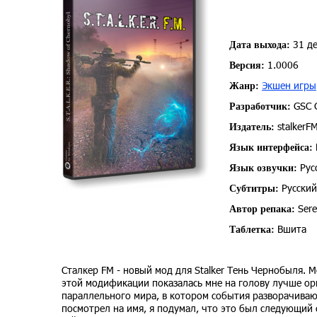
31 де
Дата выхода:
1.0006
Версия:
Экшен игры
Жанр:
GSC 
Разработчик:
stalkerF
Издатель:
Язык интерфейса:
Рус
Язык озвучки:
Русский
Субтитры:
Sere
Автор репака:
Вшита
Таблетка:
Сталкер FM - новый мод для Stalker Тень Чернобыля.
этой модификации показалась мне на голову лучше ор
параллельного мира, в котором события разворачивают
посмотрел на имя, я подумал, что это был следующи