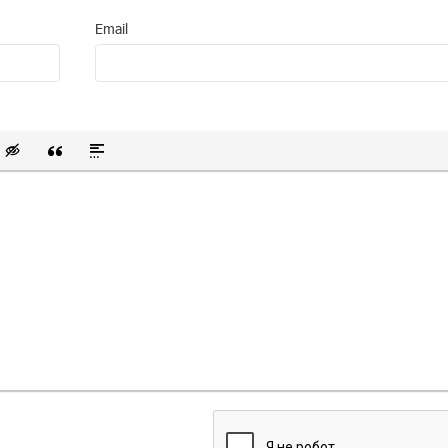
Email
 список
ванный список
тавить смайлик
Вставка скрытого текста
Вставка цитаты
Вставка спойлера