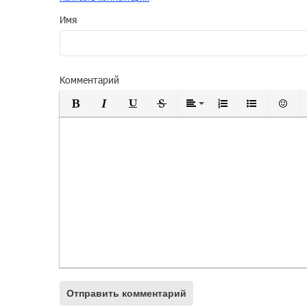
Имя
Комментарий
Полужирный
Курсив
Подчеркнутый
Зачеркнутый
Выравнивание
Нумерованный
Маркиро
Вс
Отправить комментарий