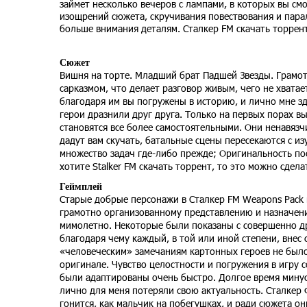
займет несколько вечеров с лампами, в которых вы с
изощрений сюжета, скручивания повествования и пара
больше внимания деталям. Сталкер FM скачать торрен
Сюжет
Вишня на торте. Младший брат Падшей Звезды. Грамо
сарказмом, что делает разговор живым, чего не хвата
благодаря им вы погружены в историю, и лично мне зд
герои дразнили друг друга. Только на первых порах в
становятся все более самостоятельными. Они ненавязч
дадут вам скучать, батальные сцены пересекаются с и
множество задач где-либо прежде; Оригинальность по
хотите Stalker FM скачать торрент, то это можно сдела
Геймплей
Старые добрые персонажи в Сталкер FM Weapons Pack 
грамотно организованному представлению и назначени
мимолетно. Некоторые были показаны с совершенно др
благодаря чему каждый, в той или иной степени, внес
«человеческим» замечаниям картонных героев не было 
оригинале. Чувство целостности и погружения в игру 
были адаптированы очень быстро. Долгое время мину
лично для меня потеряли свою актуальность. Сталкер 
гонится, как мальчик на побегушках, и ради сюжета он