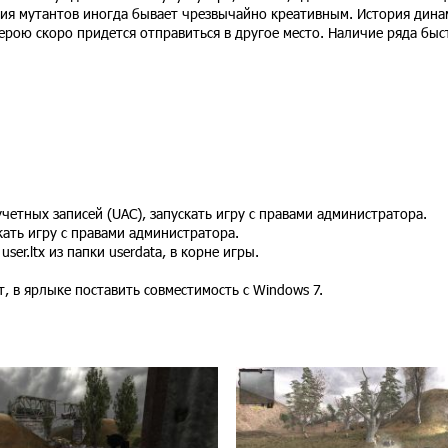
ния мутантов иногда бывает чрезвычайно креативным. История дина
герою скоро придется отправиться в другое место. Наличие ряда бы
четных записей (UAC), запускать игру с правами администратора.
скать игру с правами администратора.
ser.ltx из папки userdata, в корне игры.
, в ярлыке поставить совместимость с Windows 7.