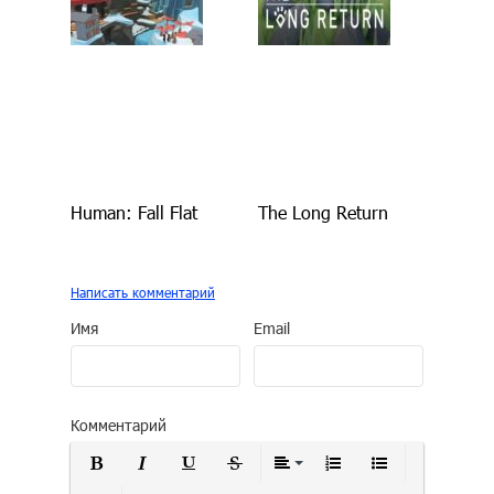
Human: Fall Flat
The Long Return
Написать комментарий
Имя
Email
Комментарий
Полужирный
Курсив
Подчеркнутый
Зачеркнутый
Выравнивание
Нумерованный сп
Маркирован