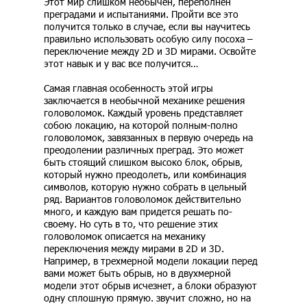
Этот мир слишком необычен, переполнен
преградами и испытаниями. Пройти все это
получится только в случае, если вы научитесь
правильно использовать особую силу посоха –
переключение между 2D и 3D мирами. Освойте
этот навык и у вас все получится…
Самая главная особенность этой игры
заключается в необычной механике решения
головоломок. Каждый уровень представляет
собою локацию, на которой полным-полно
головоломок, завязанных в первую очередь на
преодолении различных преград. Это может
быть стоящий слишком высоко блок, обрыв,
который нужно преодолеть, или комбинация
символов, которую нужно собрать в цельный
ряд. Вариантов головоломок действительно
много, и каждую вам придется решать по-
своему. Но суть в то, что решение этих
головоломок описается на механику
переключения между мирами в 2D и 3D.
Например, в трехмерной модели локации перед
вами может быть обрыв, но в двухмерной
модели этот обрыв исчезнет, а блоки образуют
одну сплошную прямую. звучит сложно, но на