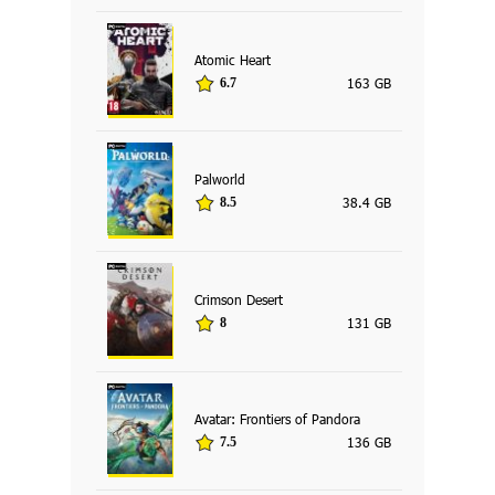
Atomic Heart
163 GB
6.7
Palworld
38.4 GB
8.5
Crimson Desert
131 GB
8
Avatar: Frontiers of Pandora
136 GB
7.5