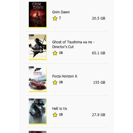
Grim Dawn
20.5 GB
7
Ghost of Tsushima на пк -
Director's Cut
65.1 GB
10
Forza Horizon 6
155 GB
10
Hell is Us
27.9 GB
10