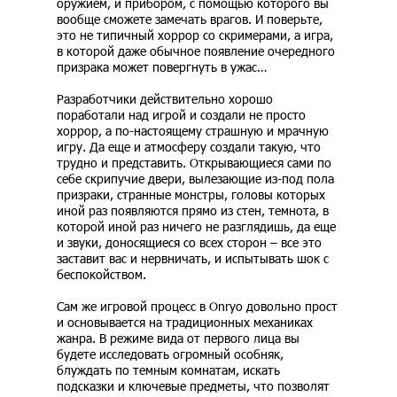
оружием, и прибором, с помощью которого вы
вообще сможете замечать врагов. И поверьте,
это не типичный хоррор со скримерами, а игра,
в которой даже обычное появление очередного
призрака может повергнуть в ужас…
Разработчики действительно хорошо
поработали над игрой и создали не просто
хоррор, а по-настоящему страшную и мрачную
игру. Да еще и атмосферу создали такую, что
трудно и представить. Открывающиеся сами по
себе скрипучие двери, вылезающие из-под пола
призраки, странные монстры, головы которых
иной раз появляются прямо из стен, темнота, в
которой иной раз ничего не разглядишь, да еще
и звуки, доносящиеся со всех сторон – все это
заставит вас и нервничать, и испытывать шок с
беспокойством.
Сам же игровой процесс в Onryo довольно прост
и основывается на традиционных механиках
жанра. В режиме вида от первого лица вы
будете исследовать огромный особняк,
блуждать по темным комнатам, искать
подсказки и ключевые предметы, что позволят