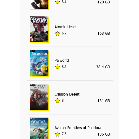
120 GB
8.4
Atomic Heart
163 GB
6.7
Palworld
38.4 GB
8.5
Crimson Desert
131 GB
8
Avatar: Frontiers of Pandora
136 GB
7.5