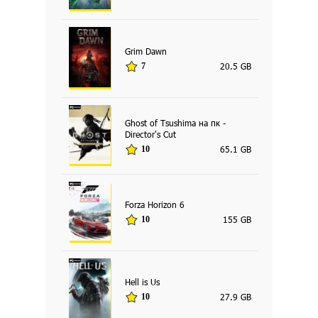
Grim Dawn
20.5 GB
7
Ghost of Tsushima на пк -
Director's Cut
65.1 GB
10
Forza Horizon 6
155 GB
10
Hell is Us
27.9 GB
10