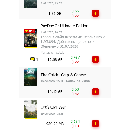
3-07-2020, 19:32
55
1.86 GB
22
PayDay 2: Ultimate Edition
1-07-2020, 20:07
Торрент-файл перезалит. Версия игры:
1.95.894. Добавлены дополнения.
Обновлено 01.07.2020.
Репак от xatab
497
1
19.68 GB
22
The Catch: Carp & Coarse
Репак от xatab
30-06-2020, 22:15
58
10.42 GB
42
Orc's Civil War
29-06-2020, 17:36
184
930.29 MB
10