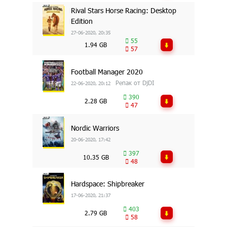
Rival Stars Horse Racing: Desktop
Edition
27-06-2020, 20:35
55
1.94 GB
57
Football Manager 2020
Репак от DjDI
22-06-2020, 20:12
390
2.28 GB
47
Nordic Warriors
20-06-2020, 17:42
397
10.35 GB
48
Hardspace: Shipbreaker
17-06-2020, 21:37
403
2.79 GB
58