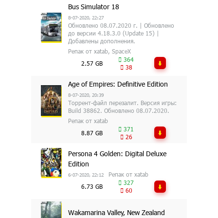
Bus Simulator 18
8-07-2020, 22:27
Обновлено 08.07.2020 г. | Обновлено
до версии 4.18.3.0 (Update 15) |
Добавлены дополнения.
Репак от xatab, SpaceX
364
2.57 GB
38
Age of Empires: Definitive Edition
8-07-2020, 20:39
Торрент-файл перезалит. Версия игры:
Build 38862. Обновлено 08.07.2020.
Репак от xatab
371
8.87 GB
26
Persona 4 Golden: Digital Deluxe
Edition
Репак от xatab
6-07-2020, 22:12
327
6.73 GB
60
Wakamarina Valley, New Zealand