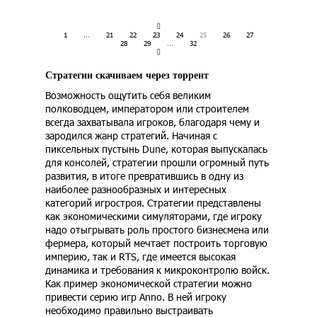
1
...
21
22
23
24
25
26
27
28
29
...
32
Стратегии скачиваем через торрент
Возможность ощутить себя великим
полководцем, императором или строителем
всегда захватывала игроков, благодаря чему и
зародился жанр стратегий. Начиная с
пиксельных пустынь Dune, которая выпускалась
для консолей, стратегии прошли огромный путь
развития, в итоге превратившись в одну из
наиболее разнообразных и интересных
категорий игростроя. Стратегии представлены
как экономическими симуляторами, где игроку
надо отыгрывать роль простого бизнесмена или
фермера, который мечтает построить торговую
империю, так и RTS, где имеется высокая
динамика и требования к микроконтролю войск.
Как пример экономической стратегии можно
привести серию игр Anno. В ней игроку
необходимо правильно выстраивать