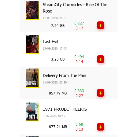
SteamCity Chronicles - Rise Of The
Rose
17-06-2020, 21:21
227
7.24 GB
12
Last Evil
13-06-2020, 17:43
494
3.25 GB
14
Delivery From The Pain
11-06-2020, 20:59
333
857.79 MB
27
1971 PROJECT HELIOS
9-06-2020, 18:17
68
877.21 MB
13