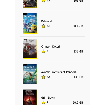
163 GB
6.7
Palworld
38.4 GB
8.5
Crimson Desert
131 GB
8
Avatar: Frontiers of Pandora
136 GB
7.5
Grim Dawn
20.5 GB
7