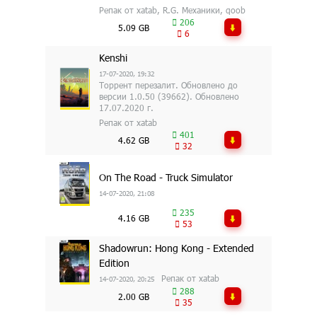
Репак от xatab, R.G. Механики, qoob
206
5.09 GB
6
Kenshi
17-07-2020, 19:32
Торрент перезалит. Обновлено до
версии 1.0.50 (39662). Обновлено
17.07.2020 г.
Репак от xatab
401
4.62 GB
32
On The Road - Truck Simulator
14-07-2020, 21:08
235
4.16 GB
53
Shadowrun: Hong Kong - Extended
Edition
Репак от xatab
14-07-2020, 20:25
288
2.00 GB
35