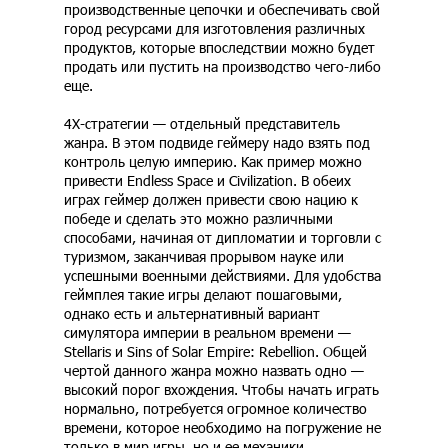
производственные цепочки и обеспечивать свой
город ресурсами для изготовления различных
продуктов, которые впоследствии можно будет
продать или пустить на производство чего-либо
еще.
4Х-стратегии — отдельный представитель
жанра. В этом подвиде геймеру надо взять под
контроль целую империю. Как пример можно
привести Endless Space и Civilization. В обеих
играх геймер должен привести свою нацию к
победе и сделать это можно различными
способами, начиная от дипломатии и торговли с
туризмом, заканчивая прорывом науке или
успешными военными действиями. Для удобства
геймплея такие игры делают пошаговыми,
однако есть и альтернативный вариант
симулятора империи в реальном времени —
Stellaris и Sins of Solar Empire: Rebellion. Общей
чертой данного жанра можно назвать одно —
высокий порог вхождения. Чтобы начать играть
нормально, потребуется огромное количество
времени, которое необходимо на погружение не
только в мир игры, но и ее механики.