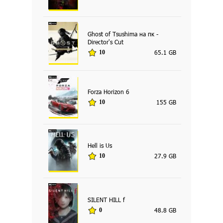
Ghost of Tsushima на пк -
Director's Cut
65.1 GB
10
Forza Horizon 6
155 GB
10
Hell is Us
27.9 GB
10
SILENT HILL f
48.8 GB
0