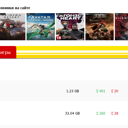
овинки на сайте
 игры
1.23 GB
401
20
33.04 GB
260
28