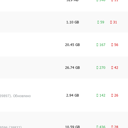
1.10 GB
59
31
20.45 GB
167
56
26.74 GB
270
42
2.94 GB
142
26
(39897). Обновлено
10.59 GB
436
28
9596 (39832).