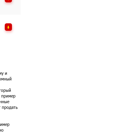
му и
ромный
оторый
к пример
енные
т продать
ример
но