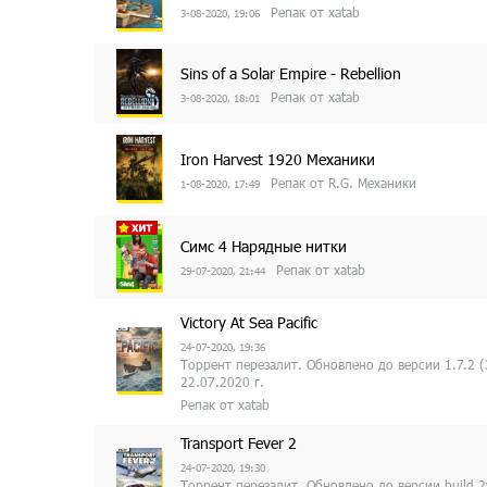
Репак от xatab
3-08-2020, 19:06
Sins of a Solar Empire - Rebellion
Репак от xatab
3-08-2020, 18:01
Iron Harvest 1920 Механики
Репак от R.G. Механики
1-08-2020, 17:49
Симс 4 Нарядные нитки
Репак от xatab
29-07-2020, 21:44
Victory At Sea Pacific
24-07-2020, 19:36
Торрент перезалит. Обновлено до версии 1.7.2 
22.07.2020 г.
Репак от xatab
Transport Fever 2
24-07-2020, 19:30
Торрент перезалит. Обновлено до версии build 2