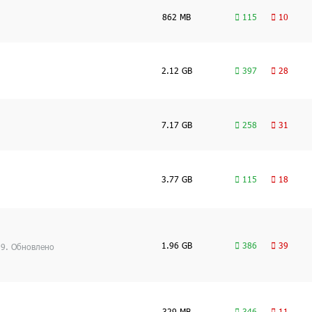
862 MB
115
10
2.12 GB
397
28
7.17 GB
258
31
3.77 GB
115
18
1.96 GB
386
39
.9. Обновлено
329 MB
346
11