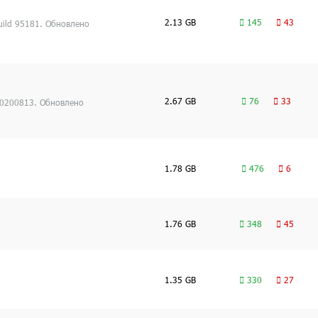
2.13 GB
145
43
uild 95181. Обновлено
2.67 GB
76
33
20200813. Обновлено
1.78 GB
476
6
1.76 GB
348
45
1.35 GB
330
27