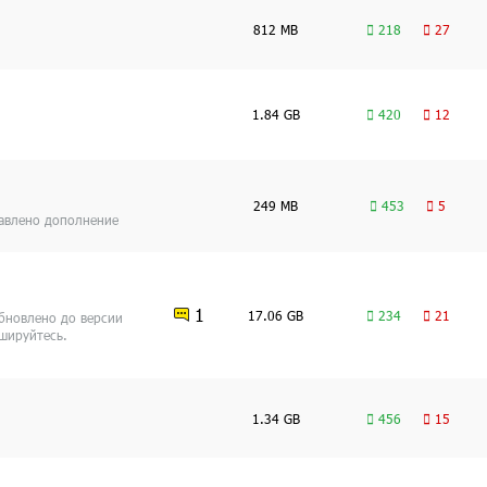
812 MB
218
27
1.84 GB
420
12
249 MB
453
5
бавлено дополнение
1
17.06 GB
234
21
Обновлено до версии
ешируйтесь.
1.34 GB
456
15