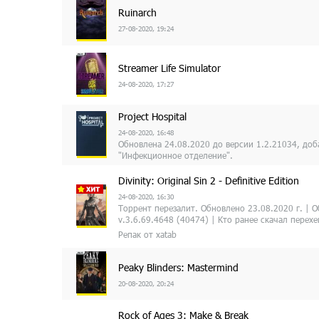
Ruinarch
27-08-2020, 19:24
Streamer Life Simulator
24-08-2020, 17:27
Project Hospital
24-08-2020, 16:48
Обновлена 24.08.2020 до версии 1.2.21034, до
"Инфекционное отделение".
Divinity: Original Sin 2 - Definitive Edition
24-08-2020, 16:30
Торрент перезалит. Обновлено 23.08.2020 г. | 
v.3.6.69.4648 (40474) | Кто ранее скачал перех
Репак от xatab
Peaky Blinders: Mastermind
20-08-2020, 20:24
Rock of Ages 3: Make & Break