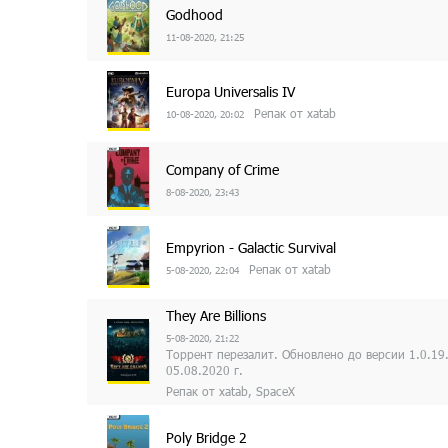
Godhood
11-08-2020, 21:25
Europa Universalis IV
Репак от xatab
10-08-2020, 20:02
Company of Crime
8-08-2020, 23:43
Empyrion - Galactic Survival
Репак от xatab
5-08-2020, 22:04
They Are Billions
5-08-2020, 21:22
Торрент перезалит. Обновлено до версии 1.0.19
05.08.2020 г.
Репак от xatab, SpaceX
Poly Bridge 2