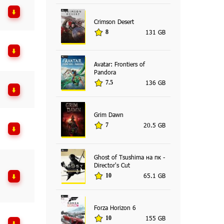
Crimson Desert
131 GB
8
Avatar: Frontiers of
Pandora
136 GB
7.5
Grim Dawn
20.5 GB
7
Ghost of Tsushima на пк -
Director's Cut
65.1 GB
10
Forza Horizon 6
155 GB
10