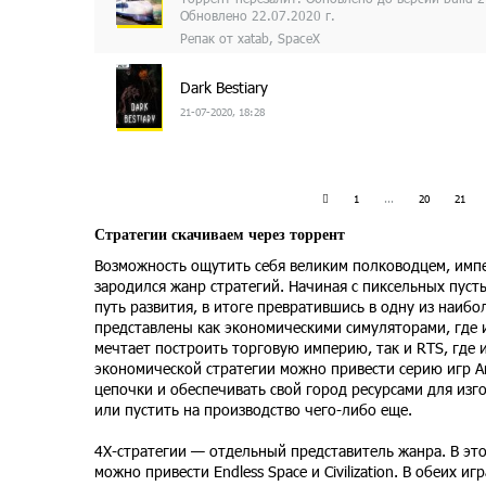
Обновлено 22.07.2020 г.
Репак от xatab, SpaceX
Dark Bestiary
21-07-2020, 18:28
1
...
20
21
Стратегии скачиваем через торрент
Возможность ощутить себя великим полководцем, импе
зародился жанр стратегий. Начиная с пиксельных пуст
путь развития, в итоге превратившись в одну из наиб
представлены как экономическими симуляторами, где 
мечтает построить торговую империю, так и RTS, где 
экономической стратегии можно привести серию игр A
цепочки и обеспечивать свой город ресурсами для из
или пустить на производство чего-либо еще.
4Х-стратегии — отдельный представитель жанра. В эт
можно привести Endless Space и Civilization. В обеих 