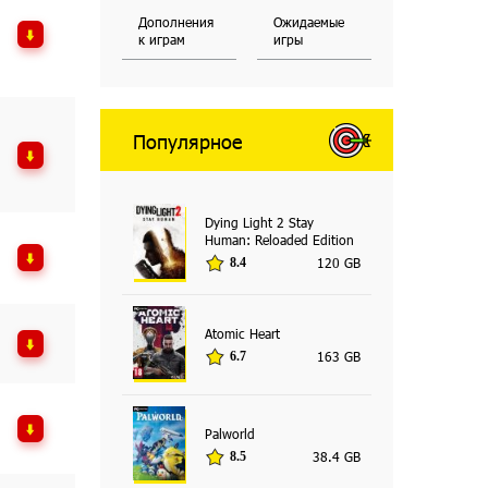
Дополнения
Ожидаемые
к играм
игры
Популярное
Dying Light 2 Stay
Human: Reloaded Edition
120 GB
8.4
Atomic Heart
163 GB
6.7
Palworld
38.4 GB
8.5