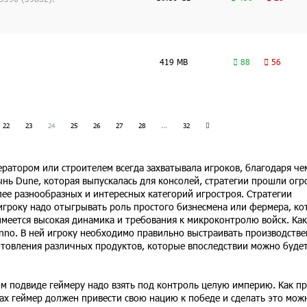
419 MB
88
56
22
23
24
25
26
27
28
...
32
ратором или строителем всегда захватывала игроков, благодаря че
ынь Dune, которая выпускалась для консолей, стратегии прошли ог
олее разнообразных и интересных категорий игростроя. Стратегии
игроку надо отыгрывать роль простого бизнесмена или фермера, к
имеется высокая динамика и требования к микроконтролю войск. Ка
nno. В ней игроку необходимо правильно выстраивать производств
готовления различных продуктов, которые впоследствии можно буде
ом подвиде геймеру надо взять под контроль целую империю. Как п
играх геймер должен привести свою нацию к победе и сделать это мож