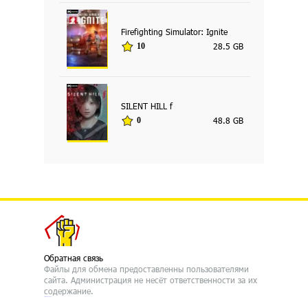
Firefighting Simulator: Ignite
28.5 GB
10
SILENT HILL f
48.8 GB
0
Обратная связь
Файлы для обмена предоставленны пользователями
сайта. Администрация не несёт ответственности за их
содержание.
русские сериалы