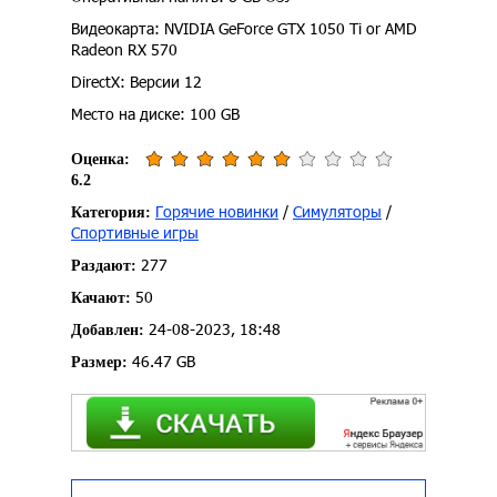
Видеокарта: NVIDIA GeForce GTX 1050 Ti or AMD
Radeon RX 570
DirectX: Версии 12
Место на диске: 100 GB
Оценка:
6.2
Горячие новинки
/
Симуляторы
/
Категория:
Спортивные игры
277
Раздают:
50
Качают:
24-08-2023, 18:48
Добавлен:
46.47 GB
Размер: