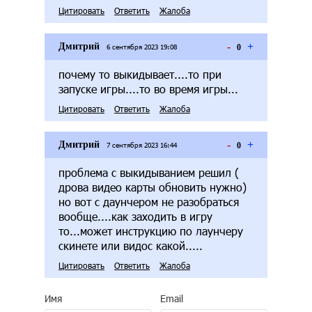
Цитировать
Ответить
Жалоба
-
+
Дмитрий
6 сентября 2023 19:08
0
почему то выкидывает....то при
запуске игры....то во время игры...
Цитировать
Ответить
Жалоба
-
+
Дмитрий
7 сентября 2023 16:44
0
проблема с выкидыванием решил (
дрова видео карты обновить нужно)
но вот с даунчером не разобраться
вообще....как заходить в игру
то...может инструкцию по лаунчеру
скинете или видос какой.....
Цитировать
Ответить
Жалоба
Имя
Email