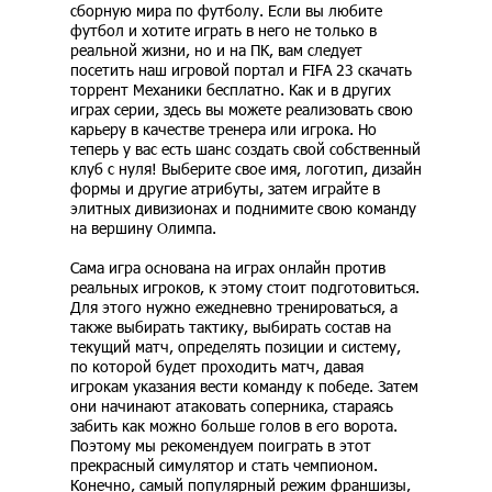
сборную мира по футболу. Если вы любите
футбол и хотите играть в него не только в
реальной жизни, но и на ПК, вам следует
посетить наш игровой портал и FIFA 23 скачать
торрент Механики бесплатно. Как и в других
играх серии, здесь вы можете реализовать свою
карьеру в качестве тренера или игрока. Но
теперь у вас есть шанс создать свой собственный
клуб с нуля! Выберите свое имя, логотип, дизайн
формы и другие атрибуты, затем играйте в
элитных дивизионах и поднимите свою команду
на вершину Олимпа.
Сама игра основана на играх онлайн против
реальных игроков, к этому стоит подготовиться.
Для этого нужно ежедневно тренироваться, а
также выбирать тактику, выбирать состав на
текущий матч, определять позиции и систему,
по которой будет проходить матч, давая
игрокам указания вести команду к победе. Затем
они начинают атаковать соперника, стараясь
забить как можно больше голов в его ворота.
Поэтому мы рекомендуем поиграть в этот
прекрасный симулятор и стать чемпионом.
Конечно, самый популярный режим франшизы,