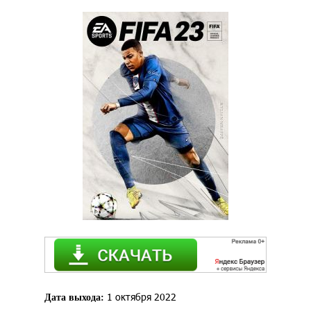
1 октября 2022
Дата выхода: