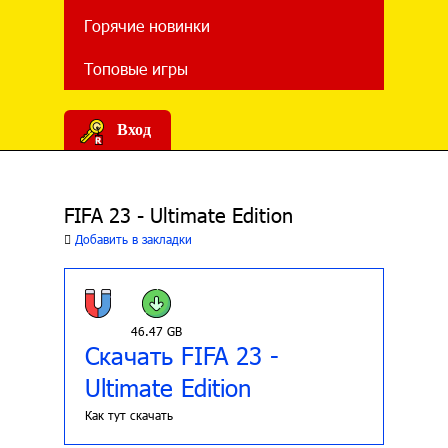
Горячие новинки
Топовые игры
Вход
FIFA 23 - Ultimate Edition
Добавить в закладки
46.47 GB
Скачать FIFA 23 -
Ultimate Edition
Как тут скачать