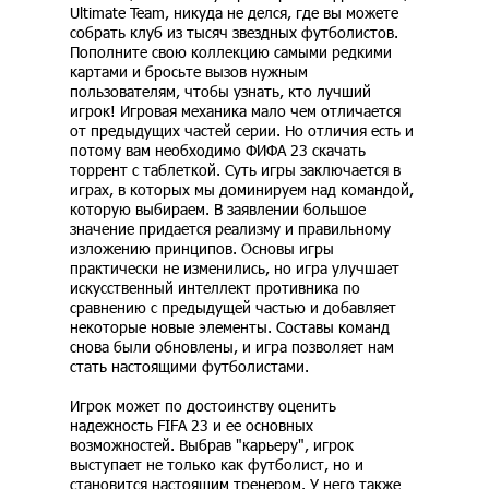
Ultimate Team, никуда не делся, где вы можете
собрать клуб из тысяч звездных футболистов.
Пополните свою коллекцию самыми редкими
картами и бросьте вызов нужным
пользователям, чтобы узнать, кто лучший
игрок! Игровая механика мало чем отличается
от предыдущих частей серии. Но отличия есть и
потому вам необходимо ФИФА 23 скачать
торрент с таблеткой. Суть игры заключается в
играх, в которых мы доминируем над командой,
которую выбираем. В заявлении большое
значение придается реализму и правильному
изложению принципов. Основы игры
практически не изменились, но игра улучшает
искусственный интеллект противника по
сравнению с предыдущей частью и добавляет
некоторые новые элементы. Составы команд
снова были обновлены, и игра позволяет нам
стать настоящими футболистами.
Игрок может по достоинству оценить
надежность FIFA 23 и ее основных
возможностей. Выбрав "карьеру", игрок
выступает не только как футболист, но и
становится настоящим тренером. У него также