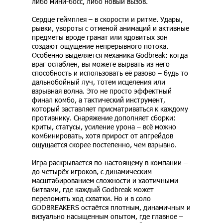
либо мини-босс, либо новый вызов.
Сердце геймплея – в скорости и ритме. Удары,
рывки, увороты с отменой анимаций и активные
предметы вроде гранат или ядовитых зон
создают ощущение непрерывного потока.
Особенно выделяется механика Godbreak: когда
враг ослаблен, вы можете вырвать из него
способность и использовать её разово – будь то
дальнобойный луч, тотем исцеления или
взрывная волна. Это не просто эффектный
финал комбо, а тактический инструмент,
который заставляет присматриваться к каждому
противнику. Снаряжение дополняет сборки:
криты, статусы, усиление урона – всё можно
комбинировать, хотя прирост от апгрейдов
ощущается скорее постепенно, чем взрывно.
Игра раскрывается по-настоящему в компании –
до четырёх игроков, с динамическим
масштабированием сложности и хаотичными
битвами, где каждый Godbreak может
переломить ход схватки. Но и в соло
GODBREAKERS остаётся плотным, динамичным и
визуально насыщенным опытом, где главное –