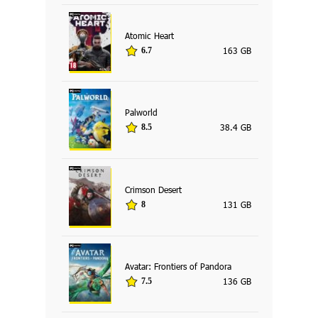
Atomic Heart
163 GB
6.7
Palworld
38.4 GB
8.5
Crimson Desert
131 GB
8
Avatar: Frontiers of Pandora
136 GB
7.5