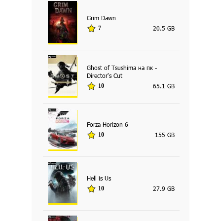
Grim Dawn
20.5 GB
7
Ghost of Tsushima на пк -
Director's Cut
65.1 GB
10
Forza Horizon 6
155 GB
10
Hell is Us
27.9 GB
10