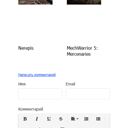
Nerepis
MechWarrior 5:
Mercenaries
Написать комментарий
Имя
Email
Комментарий
Полужирный
Курсив
Подчеркнутый
Зачеркнутый
Выравнивание
Нумерованный сп
Маркирован