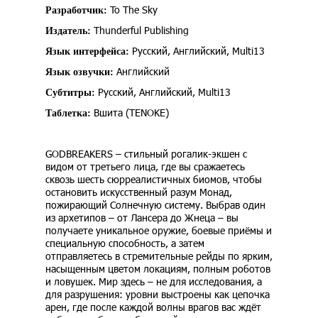
To The Sky
Разработчик:
Thunderful Publishing
Издатель:
Русский, Английский, Multi13
Язык интерфейса:
Английский
Язык озвучки:
Русский, Английский, Multi13
Субтитры:
Вшита (TENOKE)
Таблетка:
GODBREAKERS – стильный рогалик-экшен с
видом от третьего лица, где вы сражаетесь
сквозь шесть сюрреалистичных биомов, чтобы
остановить искусственный разум Монад,
пожирающий Солнечную систему. Выбрав один
из архетипов – от Лансера до Жнеца – вы
получаете уникальное оружие, боевые приёмы и
специальную способность, а затем
отправляетесь в стремительные рейды по ярким,
насыщенным цветом локациям, полным роботов
и ловушек. Мир здесь – не для исследования, а
для разрушения: уровни выстроены как цепочка
арен, где после каждой волны врагов вас ждёт