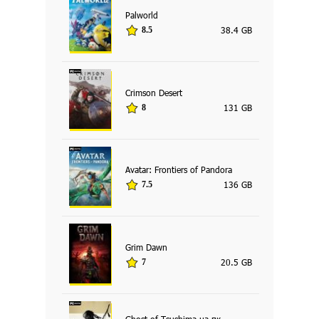
Palworld
38.4 GB
8.5
Crimson Desert
131 GB
8
Avatar: Frontiers of Pandora
136 GB
7.5
Grim Dawn
20.5 GB
7
Ghost of Tsushima на пк -