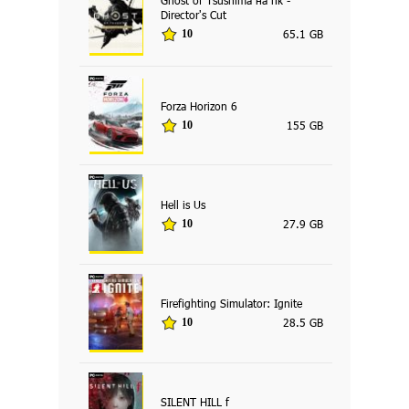
Director's Cut
65.1 GB
10
Forza Horizon 6
155 GB
10
Hell is Us
27.9 GB
10
Firefighting Simulator: Ignite
28.5 GB
10
SILENT HILL f