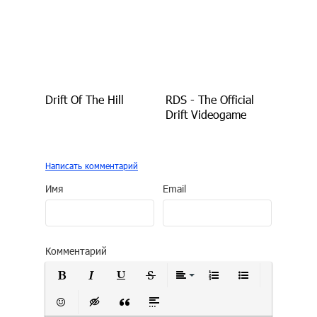
Drift Of The Hill
RDS - The Official
Drift Videogame
Написать комментарий
Имя
Email
Комментарий
Полужирный
Курсив
Подчеркнутый
Зачеркнутый
Выравнивание
Нумерованный сп
Маркирован