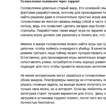
Головоломки скачиваем через торрент
Головоломки довольно старый жанр. Его основной смыс
фантазии разработчиков, поэтому для прохождения та
найти решение даже в относительно простых играх жан
головоломки во многом связаны между собой и часто з
пользу, ведь это позволяет сделать загадки еще боле
стрельбы. Разработчики также ведут игра по заранее 
сначала игрок должен сам раскопать и понять все, что 
Именно в жанре головоломки можно найти игры про Ш
цепочки, чтобы поймать очередного убийцу. В качестве 
режиме третьего лица геймер может путешествовать п
Естественно, для прохождения игры желательно влад
сопоставлять улики, потребуется очень хорошо разви
подходят для того чтобы провести несколько интелле
Не менее интересными могут оказаться и головоломки-
обоих жанров. Платформеры никогда не отличались ле
решать сложные задачи, на выходе можно получить оч
только свои мозги, но и интернет. Если вы любитель п
категория станет лучшим вариантом для этого. Здесь
загрузив и установив торрент-клиент, после чего все 
полностью бесплатно.