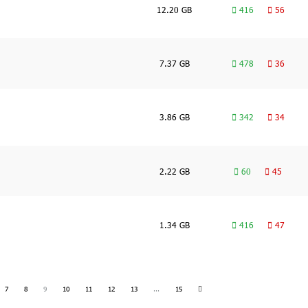
12.20 GB
416
56
7.37 GB
478
36
3.86 GB
342
34
2.22 GB
60
45
1.34 GB
416
47
7
8
9
10
11
12
13
...
15