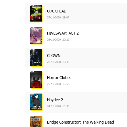
COCKHEAD
27-11-2020, 23:07
HIVESWAP: ACT 2
26-11-2020, 20:22
CLOWN
26-11-2020, 19:33
Horror Globes
25-11-2020, 19:58
Haydee 2
24-11-2020, 19:38
Bridge Constructor: The Walking Dead