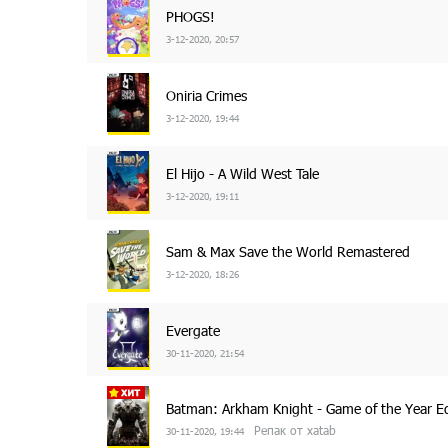
PHOGS!
3-12-2020, 20:57
Oniria Crimes
3-12-2020, 19:44
El Hijo - A Wild West Tale
3-12-2020, 19:11
Sam & Max Save the World Remastered
3-12-2020, 18:26
Evergate
30-11-2020, 21:54
Batman: Arkham Knight - Game of the Year Ed
Репак от xatab
30-11-2020, 19:44