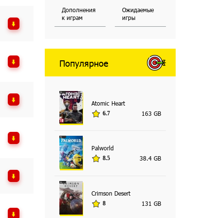
Дополнения
Ожидаемые
к играм
игры
Популярное
Atomic Heart
163 GB
6.7
Palworld
38.4 GB
8.5
Crimson Desert
131 GB
8