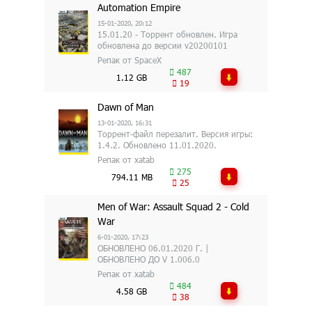
Automation Empire
15-01-2020, 20:12
15.01.20 - Торрент обновлен. Игра
обновлена до версии v20200101
Репак от SpaceX
487
1.12 GB
19
Dawn of Man
13-01-2020, 16:31
Торрент-файл перезалит. Версия игры:
1.4.2. Обновлено 11.01.2020.
Репак от xatab
275
794.11 MB
25
Men of War: Assault Squad 2 - Cold
War
6-01-2020, 17:23
ОБНОВЛЕНО 06.01.2020 Г. |
ОБНОВЛЕНО ДО V 1.006.0
Репак от xatab
484
4.58 GB
38