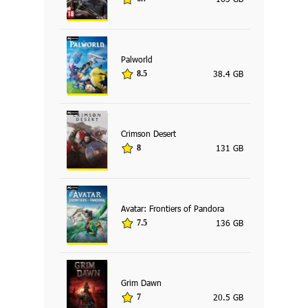
Palworld
38.4 GB
8.5
Crimson Desert
131 GB
8
Avatar: Frontiers of Pandora
136 GB
7.5
Grim Dawn
20.5 GB
7