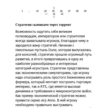
1
...
23
24
25
26
27
28
29
30
31
32
Стратегии скачиваем через торрент
Возможность ощутить себя великим
полководцем, императором или строителем
всегда захватывала игроков, благодаря чему и
зародился жанр стратегий. Начиная с
пиксельных пустынь Dune, которая выпускалась
для консолей, стратегии прошли огромный путь
развития, в итоге превратившись в одну из
наиболее разнообразных и интересных
категорий игростроя. Стратегии представлены
как экономическими симуляторами, где игроку
надо отыгрывать роль простого бизнесмена или
фермера, который мечтает построить торговую
империю, так и RTS, где имеется высокая
динамика и требования к микроконтролю войск.
Как пример экономической стратегии можно
привести серию игр Anno. В ней игроку
необходимо правильно выстраивать