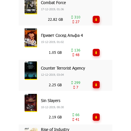
Combat Force
17-12-2019, 01:36
310
22.82 GB
27
Привет Сосед Альфа 4
15-12-2019, 01:02
136
1.05 GB
48
Counter Terrorist Agency
12-12-2019, 03:04
299
2.25 GB
7
Sin Slayers
10-12-2019, 00:30
66
2.19 GB
41
Rise of Industry