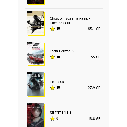
Ghost of Tsushima на пк -
Director's Cut
65.1 GB
10
Forza Horizon 6
155 GB
10
Hell is Us
27.9 GB
10
SILENT HILL f
48.8 GB
0