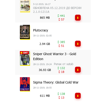
5-12-2019, 16:17
ОБНОВЛЕНА 05.12.2019 ДО ВЕРСИИ
2.1.0:1211A
441
865 MB
57
Plutocracy
30-11-2019, 02:05
385
2.94 GB
51
Sniper Ghost Warrior 3 - Gold
Edition
Репак от xatab
28-11-2019, 19:24
132
36.93 GB
18
Sigma Theory: Global Cold War
28-11-2019, 18:55
138
611 MB
13