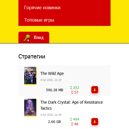
Горячие новинки
Топовые игры
Вход
Стратегии
The Wild Age
4-02-2020, 21:19
352
596.38 MB
57
The Dark Crystal: Age of Resistance
Tactics
4-02-2020, 21:04
494
2.66 GB
46