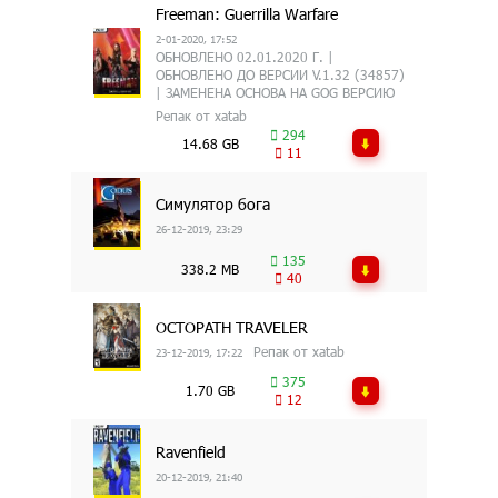
Freeman: Guerrilla Warfare
2-01-2020, 17:52
ОБНОВЛЕНО 02.01.2020 Г. |
ОБНОВЛЕНО ДО ВЕРСИИ V.1.32 (34857)
| ЗАМЕНЕНА ОСНОВА НА GOG ВЕРСИЮ
Репак от xatab
294
14.68 GB
11
Симулятор бога
26-12-2019, 23:29
135
338.2 MB
40
OCTOPATH TRAVELER
Репак от xatab
23-12-2019, 17:22
375
1.70 GB
12
Ravenfield
20-12-2019, 21:40