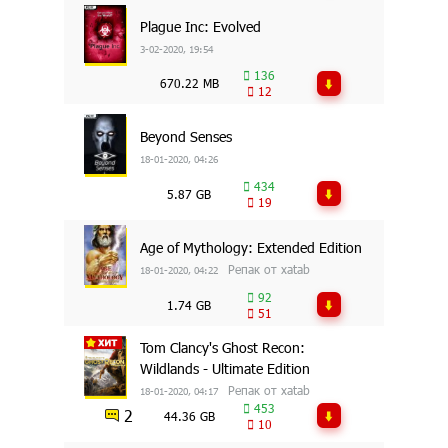
Plague Inc: Evolved
3-02-2020, 19:54
136
670.22 MB
12
Beyond Senses
18-01-2020, 04:26
434
5.87 GB
19
Age of Mythology: Extended Edition
Репак от xatab
18-01-2020, 04:22
92
1.74 GB
51
Tom Clancy's Ghost Recon:
Wildlands - Ultimate Edition
Репак от xatab
18-01-2020, 04:17
453
2
44.36 GB
10